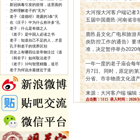
·
新冠病毒引发的疫情，这里面的
·
怎样理解老子的“无为”
大河报大河客户端记者3
·
老子《道德经》泄露的3条“天
五届中国鹿邑·河南省非
·
在《庄子》中为什么有许多“孔
·
老子：什么是有德之人
鹿邑县文化广电和旅游
·
《老子》是中国人必读之书
·
老子：知道自己不足的人，才是
炎防控工作的通告》要
·
孔子和老子的境界区别
准，决定暂停举办2020
·
历史上有哪四位皇帝御注过《道
·
《韩非子》如何取法老子
一年一度的老子庙会每年
·
《老子》10句智慧精髓，道尽
·
老子为何说水最接近于道
月7日。同时，原定的第
分省、市非物质文化遗
来源：大河客户端 编辑
点击数：5115 录入时间：2020/3/