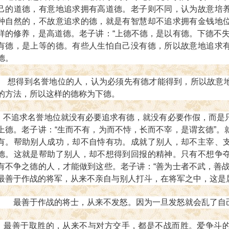
己的道德，有意地追求拥有高道德。老子则不同，认为故意培
种自然的，不故意追求的德，就是有智慧却不追求拥有金钱地
样的修养，是高道德。
老子讲：“上德不德，是以有德。下德不
有德，是上等的德。有些人生怕自己没有德，所以故意地追求
德。
想得到名誉地位的人，认为必须先有德才能得到，所以故意地
的方法，所以这样的德称为下德。
不追求名誉地位就没有必要追求有德，就没有必要作假，而是
上德。
老子讲：“生而不有，为而不恃，长而不宰，是谓玄德”。
有。帮助别人成功，却不自恃有功。成就了别人，却不主宰、
德。这就是帮助了别人，却不想得到回报的精神。只有不想争
有不争之德的人，才能做到这些。
老子讲：“善为士者不武，善
最善于作战的将军，从来不亲自与别人打斗，在将军之中，这是
最善于作战的将士，从来不发怒。因为一旦发怒就会乱了自
最善于取胜的，从来不与对方交手，都是不战而胜。爱争斗的