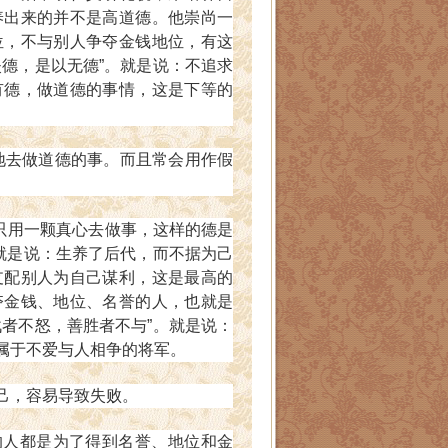
养出来的并不是高道德。他崇尚一
位，不与别人争夺金钱地位，有这
失德，是以无德”。就是说：不追求
有德，做道德的事情，这是下等的
去做道德的事。而且常会用作假
只用一颗真心去做事，这样的德是
就是说：生养了后代，而不据为己
支配别人为自己谋利，这是最高的
夺金钱、地位、名誉的人，也就是
战者不怒，善胜者不与”。就是说：
属于不爱与人相争的将军。
己，容易导致失败。
人都是为了得到名誉、地位和金