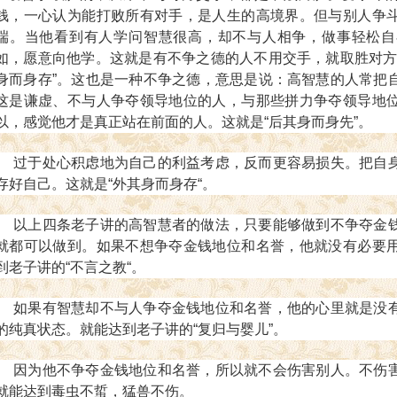
钱，一心认为能打败所有对手，是人生的高境界。但与别人争
端。当他看到有人学问智慧很高，却不与人相争，做事轻松自
如，愿意向他学。这就是有不争之德的人不用交手，就取胜对
身而身存”。这也是一种不争之德，意思是说：高智慧的人常把
这是谦虚、不与人争夺领导地位的人，与那些拼力争夺领导地
以，感觉他才是真正站在前面的人。这就是“后其身而身先”。
过于处心积虑地为自己的利益考虑，反而更容易损失。把自身
存好自己。这就是“外其身而身存“。
以上四条老子讲的高智慧者的做法，只要能够做到不争夺金钱
就都可以做到。
如果不想争夺金钱地位和名誉，他就没有必要
到老子讲的“不言之教“。
如果有智慧却不与人争夺金钱地位和名誉，他的心里就是没有
的纯真状态。就能达到老子讲的“复归与婴儿”。
因为他不争夺金钱地位和名誉，所以就不会伤害别人。不伤害
就能达到毒虫不蜇，猛兽不伤。