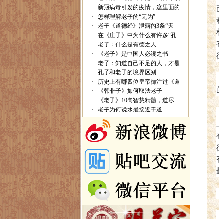
·
新冠病毒引发的疫情，这里面的
·
怎样理解老子的“无为”
·
老子《道德经》泄露的3条“天
·
在《庄子》中为什么有许多“孔
·
老子：什么是有德之人
·
《老子》是中国人必读之书
·
老子：知道自己不足的人，才是
·
孔子和老子的境界区别
·
历史上有哪四位皇帝御注过《道
·
《韩非子》如何取法老子
·
《老子》10句智慧精髓，道尽
·
老子为何说水最接近于道