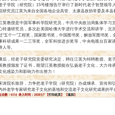
老子学院（研究院）15号楼报告厅举行了新时代老子智慧领导
院研究员江英为来自全国各地企业高管、太康县政协常委及本县教
江英教授是中国军事科学院研究员，中共中央政治局集体学习
心特邀研究员，多次赴美国哈佛大学进行学术交流和讲学，北
过“五个一”工程奖，国家图书奖，中国图书奖，解放军图书奖，
事科研成果一二三等奖，全军科技进步奖等，中央电视台百家
讲人等。
课后，经老子研究院党委研究决定，聘任江英为特聘教授。老
英教授颁发了证书，期望江英教授能在弘扬老子文化，大力传
文化感染力和影响力作出努力！
宋涛院长致辞，力争把老子学院（研究院）办成继承、宣传和
内外老学专家研究老子文化的基地和交流老子文化研究成果的平
点击数：6154 录入时间：2020/1/7 【
打印此页
】 【
返回
】