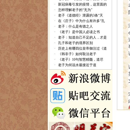
·
新冠病毒引发的疫情，这里面的
·
怎样理解老子的“无为”
·
老子《道德经》泄露的3条“天
·
在《庄子》中为什么有许多“孔
·
老子：什么是有德之人
·
《老子》是中国人必读之书
·
老子：知道自己不足的人，才是
·
孔子和老子的境界区别
·
历史上有哪四位皇帝御注过《道
·
《韩非子》如何取法老子
·
《老子》10句智慧精髓，道尽
·
老子为何说水最接近于道