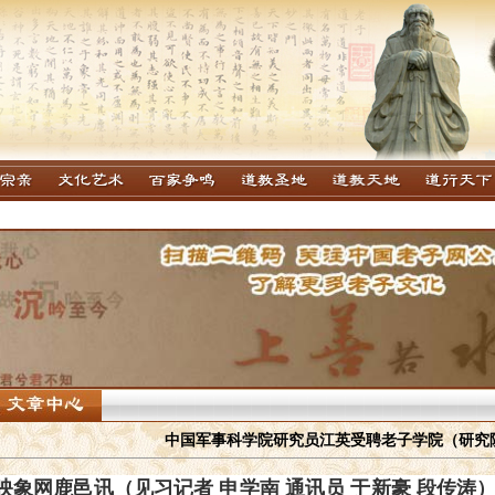
中国军事科学院研究员江英受聘老子学院（研究
映象网鹿邑讯（见习记者 申学南 通讯员 于新豪 段传涛