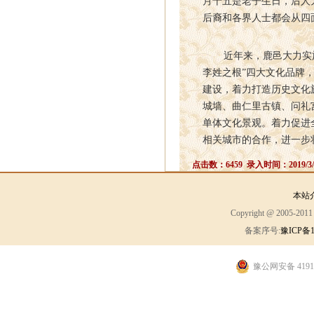
月十五是老子生日，后人
后裔和各界人士都会从四
近年来，鹿邑大力实施“
李姓之根”四大文化品牌
建设，着力打造历史文化
城墙、曲仁里古镇、问礼
单体文化景观。着力促进
相关城市的合作，进一步
点击数：6459 录入时间：2019/3/
本站
Copyright @ 2005-2
备案序号:
豫ICP备1
豫公网安备 41910