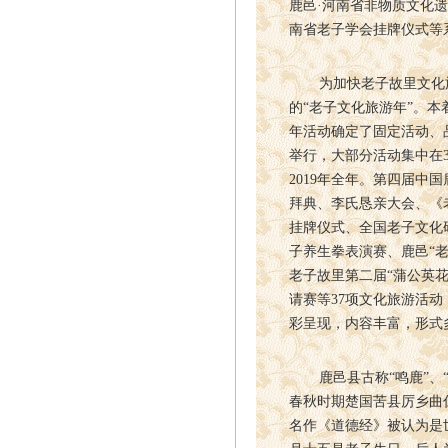
鹿邑·河南省非物质文化遗
南省老子学会挂牌仪式等系
为加快老子故里文化旅游
的“老子文化旅游年”。
年活动确定了固定活动、
举行，大部分活动集中在3
2019年全年。第四届中
拜典、李氏恳亲大会、《
挂牌仪式、全国老子文化
子养生拳表演赛、鹿邑“
老子故里第二届“蒲公英花
请赛等37项文化旅游活
彩呈现，内容丰富，形式
鹿邑县古称“鸣鹿”、“苦
春秋时期楚国苦县厉乡曲仁
名作《道德经》被认为是