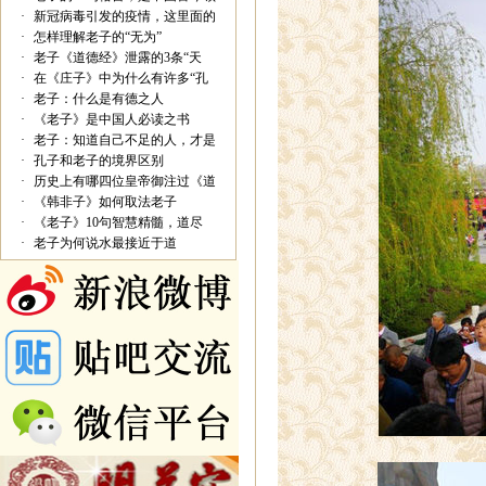
·
新冠病毒引发的疫情，这里面的
·
怎样理解老子的“无为”
·
老子《道德经》泄露的3条“天
·
在《庄子》中为什么有许多“孔
·
老子：什么是有德之人
·
《老子》是中国人必读之书
·
老子：知道自己不足的人，才是
·
孔子和老子的境界区别
·
历史上有哪四位皇帝御注过《道
·
《韩非子》如何取法老子
·
《老子》10句智慧精髓，道尽
·
老子为何说水最接近于道