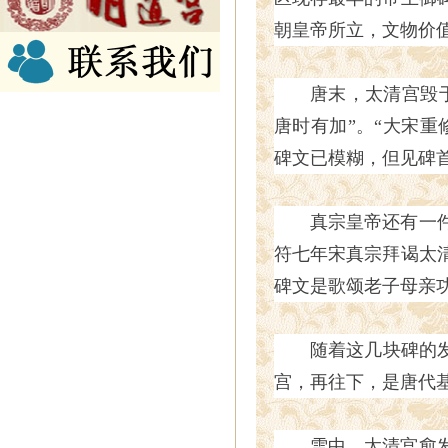
朝皇帝所立，文物价
唐末，太清宫毁
唐时有加”。“大宋重
碑文已模糊，但见碑
真宗皇帝还有一
符七年宋真宗拜谒太
碑文是歌颂老子母亲
随着这几块碑的
宫，再往下，是唐代
雪中，太清宫愈