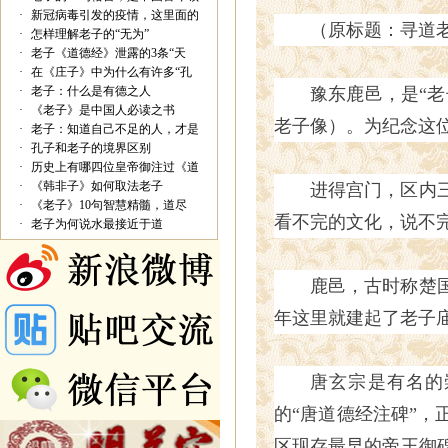
·
新冠病毒引发的疫情，这里面的
（原标题：寻道
·
怎样理解老子的“无为”
·
老子《道德经》泄露的3条“天
·
在《庄子》中为什么有许多“孔
·
老子：什么是有德之人
豫东鹿邑，是“老
·
《老子》是中国人必读之书
老子像）。为纪念这
·
老子：知道自己不足的人，才是
·
孔子和老子的境界区别
·
历史上有哪四位皇帝御注过《道
·
《韩非子》如何取法老子
进得宫门，区内
·
《老子》10句智慧精髓，道尽
看不完的文化，说不
·
老子为何说水最接近于道
鹿邑，古时称楚国
年这里就建起了老子庙
唐玄宗是有名的
的“唐道德经注碑”
区现存最早的帝王御