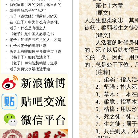
·
新冠病毒引发的疫情，这里面的
第七十六章
·
怎样理解老子的“无为”
[
原文
]
·
老子《道德经》泄露的3条“天
人之生也柔弱①，其
·
在《庄子》中为什么有许多“孔
徒⑥，柔弱者生之徒
·
老子：什么是有德之人
·
《老子》是中国人必读之书
[
译文
]
·
老子：知道自己不足的人，才是
人活着的时候身体是
·
孔子和老子的境界区别
的，死了以后就变得
·
历史上有哪四位皇帝御注过《道
长的一类。因此，用
·
《韩非子》如何取法老子
·
《老子》10句智慧精髓，道尽
的，总是处于下位，
·
老子为何说水最接近于道
[
注释
]
1
、柔弱：指人活
2
、坚强：指人死
3
、草木：一本在
4
、柔脆：指草木
5
、枯槁：用以形
6
、死之徒：徒，
7
、生之徒：属于
8
、兵强则灭，木