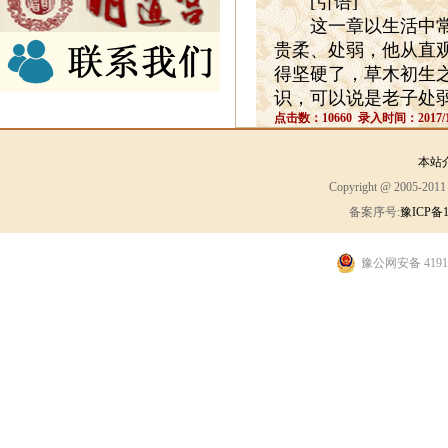
[
引语
]
这一章以生活中常见
贵柔、处弱，他从直
得坚硬了，草木初生
识，可以说是老子处
点击数：10660 录入时间：2017/1
本站
Copyright @ 2005-2
备案序号:
豫ICP备1
豫公网安备 41910