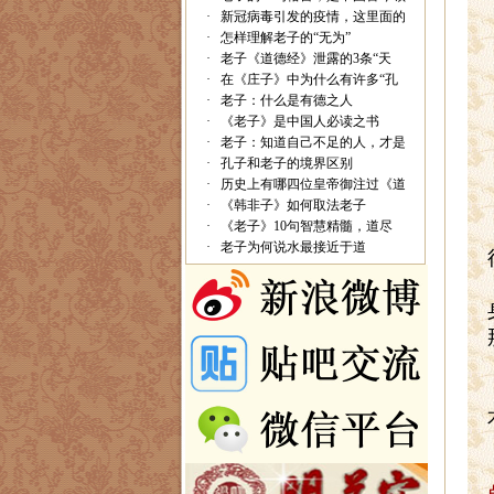
·
新冠病毒引发的疫情，这里面的
·
怎样理解老子的“无为”
·
老子《道德经》泄露的3条“天
·
在《庄子》中为什么有许多“孔
·
老子：什么是有德之人
·
《老子》是中国人必读之书
·
老子：知道自己不足的人，才是
·
孔子和老子的境界区别
·
历史上有哪四位皇帝御注过《道
·
《韩非子》如何取法老子
·
《老子》10句智慧精髓，道尽
·
老子为何说水最接近于道