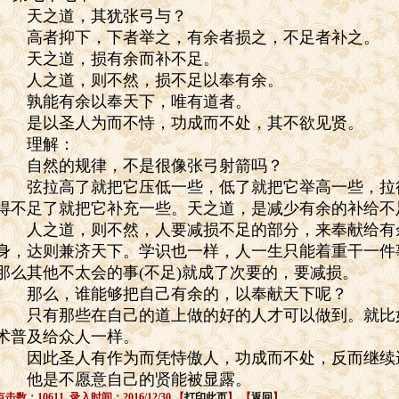
天之道，其犹张弓与？
高者抑下，下者举之，有余者损之，不足者补之。
天之道，损有余而补不足。
人之道，则不然，损不足以奉有余。
孰能有余以奉天下，唯有道者。
是以圣人为而不恃，功成而不处，其不欲见贤。
理解：
自然的规律，不是很像张弓射箭吗？
弦拉高了就把它压低一些，低了就把它举高一些，拉
得不足了就把它补充一些。天之道，是减少有余的补给不
人之道，则不然，人要减损不足的部分，来奉献给有
身，达则兼济天下。学识也一样，人一生只能着重干一件
那么其他不太会的事
(
不足
)
就成了次要的，要减损。
那么，谁能够把自己有余的，以奉献天下呢？
只有那些在自己的道上做的好的人才可以做到。就比
术普及给众人一样。
因此圣人有作为而凭恃傲人，功成而不处，反而继续
他是不愿意自己的贤能被显露。
点击数：10611 录入时间：2016/12/30 【
打印此页
】 【
返回
】