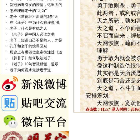
·
新冠病毒引发的疫情，这里面的
勇于敢则杀，勇于
·
怎样理解老子的“无为”
此两者，或利或
·
老子《道德经》泄露的3条“天
天之所恶，孰知其
·
在《庄子》中为什么有许多“孔
天之道，不争而善
·
老子：什么是有德之人
·
《老子》是中国人必读之书
不召而自来，繟然
·
老子：知道自己不足的人，才是
天网恢恢，疏而不
·
孔子和老子的境界区别
理解：
·
历史上有哪四位皇帝御注过《道
勇于敢为就会被杀
·
《韩非子》如何取法老子
·
《老子》10句智慧精髓，道尽
像这种制造仇恨制造
·
老子为何说水最接近于道
其实都是天所厌恶
到底是巧合还是必
天之道，不斗争而善
安排筹划。
天网恢恢，宽疏但
点击数：11557 录入时间：2016/12