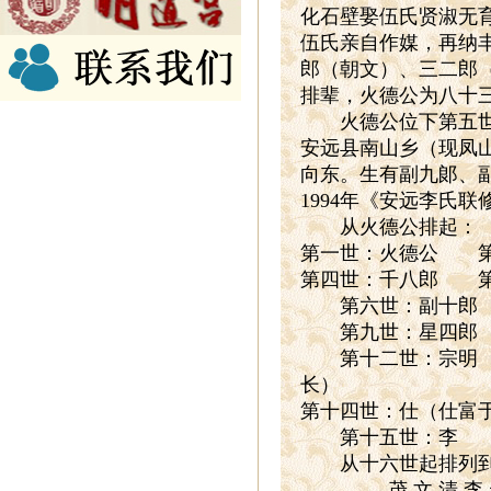
化石壁娶伍氏贤淑无
伍氏亲自作媒，再纳
郎（朝文）、三二郎
排辈，火德公为八十
火德公位下第五世念
安远县南山乡（现凤
向东。生有副九郞、
1994
年《安远李氏联
从火德公排起：
第一世：火德公 
第四世：千八郎 第
第六世：副十郎 
第九世：星四郎
第十二世：宗明 
长）
第十四世：仕（仕富
第十五世：李
从十六世起排列到
茂
文
清
李