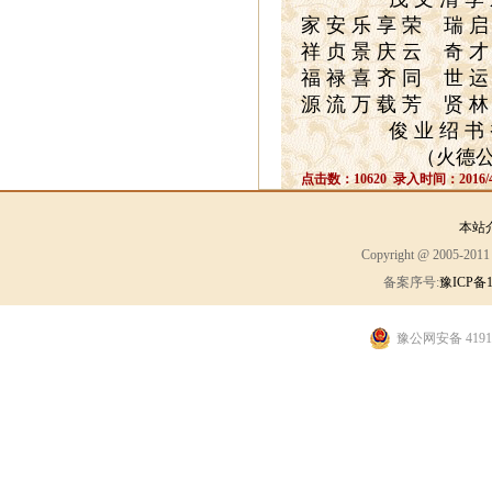
家
安
乐
享
荣
瑞
启
祥
贞
景
庆
云
奇
才
福
禄
喜
齐
同
世
运
源
流
万
载
芳
贤
林
俊
业
绍
书
（火德
点击数：10620 录入时间：2016/4
本站
Copyright @ 2005-2
备案序号:
豫ICP备1
豫公网安备 41910