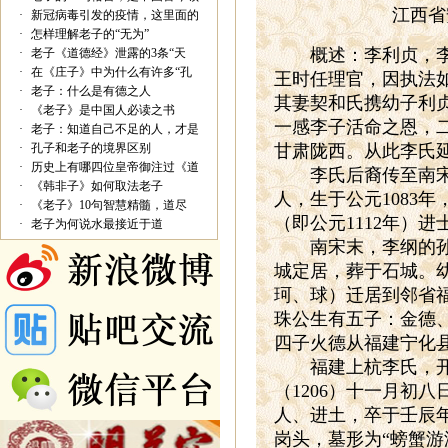
江西省
·
新冠病毒引发的疫情，这里面的
·
怎样理解老子的“无为”
概述：李利贞，李
·
老子《道德经》泄露的3条“天
·
在《庄子》中为什么有许多“孔
王时任理官，因执法
·
老子：什么是有德之人
其妻契和氏携幼子利
·
《老子》是中国人必读之书
一感李子活命之恩，
·
老子：知道自己不足的人，才是
·
孔子和老子的境界区别
甘肃陇西。从此李氏
·
历史上有哪四位皇帝御注过《道
李氏后裔传至南宋名
·
《韩非子》如何取法老子
人，生于公元
1083
年
·
《老子》10句智慧精髓，道尽
（即公元
1112
年）进
·
老子为何说水最接近于道
南宋末，李纲的孙子
城定居，葬于石城。
珂、球）迁居到邻省
珠公生有五子：金德
四子火德从福建宁化
福建上杭李氏，开基
（
1206
）
十一月初八
人、进土，卒于壬辰
岗头，墓形为“螃蟹游