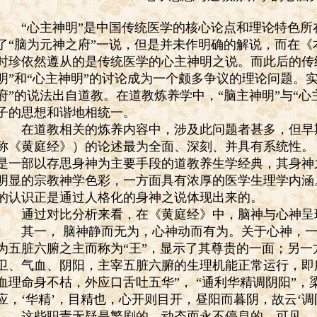
“心主神明”是中国传统医学的核心论点和理论特色所
了“脑为元神之府”一说，但是并未作明确的解说，而在
时珍依然遵从的是传统医学的心主神明之说。而此后的传
明”和“心主神明”的讨论成为一个颇多争议的理论问题。
府”的说法出自道教。在道教炼养学中，“脑主神明”与“心
子的思想和谐地相统一。
在道教相关的炼养内容中，涉及此问题者甚多，但早
称《黄庭经》）的论述最为全面、深刻、并具有系统性。
是一部以存思身神为主要手段的道教养生学经典，其身神之
明显的宗教神学色彩，一方面具有浓厚的医学生理学内涵
的认识正是通过人格化的身神之说体现出来的。
通过对比分析来看，在《黄庭经》中，脑神与心神呈
其一，
脑神静而无为，心神动而有为。关于心神，一
为五脏六腑之主而称为“王”，显示了其尊贵的一面；另
卫、气血、阴阳，主宰五脏六腑的生理机能正常运行，即所
血理命身不枯，外应口舌吐五华”，
“通利华精调阴阳”，
应，‘华精’，目精也，心开则目开，昼阳而暮阴，故云‘调
这些职责无疑是繁剧的、动态而永不停息的。可见，