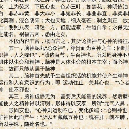
火，上为荧惑，下应心也。色赤三叶，如莲花，神明依泊
白，非赤非黄；非大非小，非短非长；非曲非直，非柔非
化莫测，混合阴阳；大包天地，细入毫芒；制之则正，放
亡；明照八表，暗迷一方。但能虚寂，生道自常；永保无
之能名。祸福吉凶，悉由之矣。
本段内容丰富，概而言之，其所论脑神与心神的特征
其一，脑神泥丸“总众神”，尊贵而为百神之主；同时
识神，人之魂也”，“照诸百节，生百神也。所以周身神不
肌体以生命和精神，脑神是人体生命的根本主宰；而心神
生，故而只能从属于脑神。
其二，脑神首先赋予生命组织活的机能并使产生精神
运行和人有意识的行为，即“运动住止，关其心也。”“心
神，使不邪也。”
其三，脑神虚静无为，需要后天能量的滋养，然后脑
能使人之精神得以清明，形体得以安泰，所谓“元气入鼻
形固安也。”心神则运动不已，变化多端：“心则神也
脏神因此而产生：“所以五藏藏五神也；魂在肝，魄在肺
所以字殊，随处名也。”