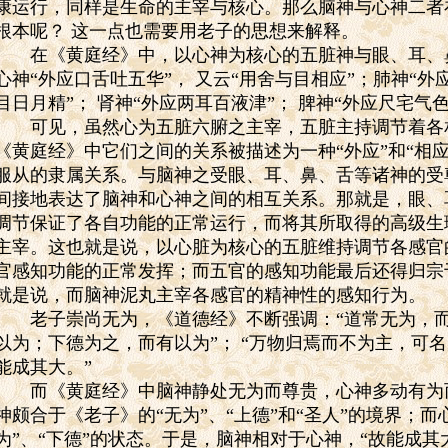
康运行，同样是生命的主宰与核心。那么脑神与心神二者
根本呢？
这一点也需要用老子的思想来解释。
在《黄庭经》中，以心神为核心的五脏神与眼、耳、
心神“外应口舌吐五华”，
又云“用舍与目相应”；肺神“外
目日月精”；
肾神“外应两耳百液津”；
脾神“外应尺宅气色
可见，虽然心为五脏六腑之主宰，五脏主持调节着各
《黄庭经》中它们之间的关系被描述为一种“外应”和“相
服从的隶属关系。与脑神之受眼、耳、鼻、舌等诸神的受
间接地表达了脑神和心神之间的相互关系。那就是，眼、
调节保证了各自功能的正常运行，而将其所取得的高级生
主宰。这也就是说，以心脏为核心的五脏维持调节各感官
官感知功能的正常发挥；而五官的感知功能最后还得归宗
就是说，而脑神泥丸主宰各感官的精神性的感知行为。
老子崇尚无为，《道德经》不断强调：“道常无为，而
以为；下德为之，而有以为”；
“万物归焉而不为主，可
能成其大。”
而《黄庭经》中脑神静处无为而尊贵，心神多动有为
神颇合于《老子》的“无为”、“上德”和“圣人”的境界；
为”、“下德”的状态。于是，脑神相对于心神，“故能成其