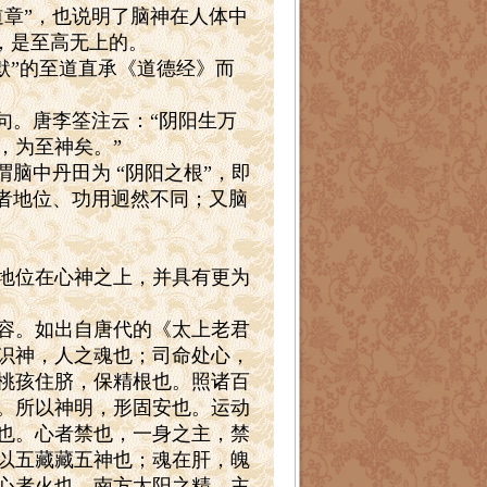
章”，也说明了脑神在人体中
”，是至高无上的。
默”的至道直承《道德经》而
句。唐李筌注云：“阴阳生万
，为至神矣。”
谓脑中丹田为
“阴阳之根”，即
两者地位、功用迥然不同；又脑
地位在心神之上，并具有更为
容。如出自唐代的《太上老君
识神，人之魂也；司命处心，
桃孩住脐，保精根也。照诸百
。所以神明，形固安也。运动
也。心者禁也，一身之主，禁
以五藏藏五神也；魂在肝，魄
心者火也，南方太阳之精，主