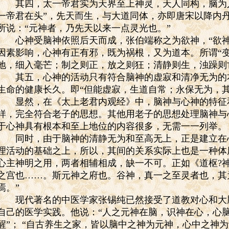
其四，太一帝君实为天界至上神灵，天人同构，脑为人
一帝君在头”，先天而生，与大道同体，亦即唐宋以降内
所说：“元神者，乃先天以来一点灵光也。”
心神受脑神依照后天而成，张伯端称之为欲神，“欲神
因素影响，心神有正有邪，既为祸根，又为道本。所谓“
地，细入毫芒；制之则正，放之则狂；清静则生，浊躁则
其五，心神的活动只有符合脑神的虚寂和清净无为的
生命的健康长久。即“但能虚寂，生道自常；永保无为，其
显然，在《太上老君内观经》中，脑神与心神的特征
样，完全符合老子的思想。其他用老子的思想处理脑神与
于心神具有根本和至上地位的内容很多，无需一一列举。
同时，由于脑神的清静无为和至高无上，正是建立在
理活动的基础之上，所以，其间的关系实际上也是一种体
心主神明之用，两者相辅相成，缺一不可。正如《道枢
?
之宫也……。斯元神之府也。谷神，真一之至灵者也，其
焉。”
现代著名的中医学家张锡纯已然接受了道教对心和大
自己的医学实践。他说：“人之元神在脑，识神在心，心
醒”；
“自古养生之家，皆以脑中之神为元神，心中之神