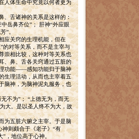
在人体生命中究竟以何者更为
鼻、舌诸神的关系是这样的：
应中岳鼻齐位”；
肝神“外应眼
芳”。
相应关窍的生理机能，但在
应”的对等关系，而不是主宰与
尊崇相比较，这种对等关系也
耳、鼻、舌各关窍通过五脏的
理功能——感知功能归于脑神
的生理活动，从而也主宰着五
于脑神，为脑神泥丸服务，也
无不为”；
“上德无为，而无
名为大。是以圣人终不为大，故
而为五脏六腑之主宰。于是脑
而心神则颇合于《老子》“有
大”，地位高于心神。