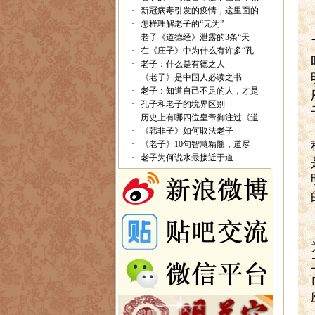
·
新冠病毒引发的疫情，这里面的
·
怎样理解老子的“无为”
·
老子《道德经》泄露的3条“天
·
在《庄子》中为什么有许多“孔
·
老子：什么是有德之人
·
《老子》是中国人必读之书
·
老子：知道自己不足的人，才是
·
孔子和老子的境界区别
·
历史上有哪四位皇帝御注过《道
·
《韩非子》如何取法老子
·
《老子》10句智慧精髓，道尽
·
老子为何说水最接近于道