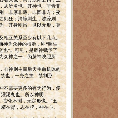
，从所名也。其神也，非青非
刚，非厚非薄、非圆非方；变
之则狂；清静则生，浊躁则
为，其身则昌。世以无形，莫
及相互关系至少有以下几点。
脑神为众神的根源，即“照生
空也”。可见，是脑神赋予了
为众神之一，为脑神映照所
，心神则主宰后天生命机体的
者禁也，一身之主，禁制形
神不需要更多的有为行为，便
，灌泥丸也。所以神明，
，变化不测，无定形也。”五
，精在肾，志在脾，神在心。