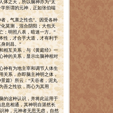
体之天，所以脑神亦为“太
丹学所谓的元神，正如张伯端
者，气禀之性也”。因受各种
变化莫测，混合阴阳；大包天
亡；明照八表，暗迷一方。”
本性，才合乎大道，才有利于
身则昌。”
和相互关系，与《黄庭经》一
心神的关系，显示出脑神相对
心神有为地主宰和调节人体生
用关系，亦即脑主神明之体，
神景篇》所云：“天谷者，泥丸
为吾之性欤，而心为其用
脑的这种认识，并将此运用于
脑息息相通，其神明自湛然长
为识神，元神者无思无虑，自然