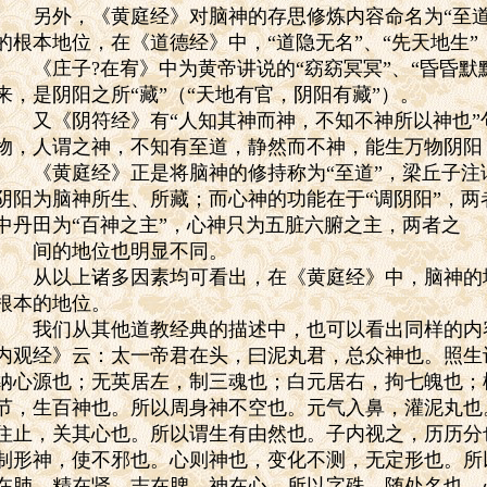
另外，《黄庭经》对脑神的存思修炼内容命名为“至道
的根本地位，在《道德经》中，“道隐无名”、“先天地生
《庄子
?
在宥》中为黄帝讲说的“窈窈冥冥”、“昏昏默
来，是阴阳之所“藏”（“天地有官，阴阳有藏”）。
又《阴符经》有“人知其神而神，不知不神所以神也”
物，人谓之神，不知有至道，静然而不神，能生万物阴阳
《黄庭经》正是将脑神的修持称为“至道”，梁丘子注
阴阳为脑神所生、所藏；而心神的功能在于“调阴阳”，
中丹田为“百神之主”，心神只为五脏六腑之主，两者之
间的地位也明显不同。
从以上诸多因素均可看出，在《黄庭经》中，脑神的
根本的地位。
我们从其他道教经典的描述中，也可以看出同样的内
内观经》云：太一帝君在头，曰泥丸君，总众神也。照生
纳心源也；无英居左，制三魂也；白元居右，拘七魄也；
节，生百神也。所以周身神不空也。元气入鼻，灌泥丸也
住止，关其心也。所以谓生有由然也。子内视之，历历分
制形神，使不邪也。心则神也，变化不测，无定形也。所
在肺，精在肾，志在脾，神在心。所以字殊，随处名也。