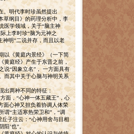
在。明代李时珍虽然提出
《本草纲目》的药理分析中，李
统医学领域，关于“脑主神
实际上李时珍“脑为元神之
主神明”二说并存，而且以老
期以《黄庭内景经》（一下简
《黄庭经》产生于东晋之前，
说“因象立名”，
一方面具有
。而其中关于心脑与神明关系
现出两种不同的特征：
方面，“心神一体五藏王”，心
一方面心神又担负着协调人体荣
谓“主适寒热荣卫和”，“调
梁丘子注云：“心神用舍与目相
阴阳’也”。
《黄庭经》对心的认识与传统