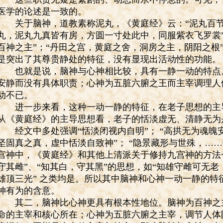
医学的论述是一致的。
关于脑神，道教素称泥丸，《黄庭经》云：“泥丸百节
丸，泥丸九真皆有房，方圆一寸处此中，同服紫衣飞罗裳
百神之主”；“丹田之宫，黄庭之舍，洞房之主，阴阳之根
是突出了其尊贵静处的特征，没有显现出活动性的功能。
也就是说，脑神与心神相比较，具有一静一动的特点
安静而没有具体职责；心神为五脏六腑之王而主宰调理人
动不已。
进一步来看，这种一动一静的特征，在老子思想的主
从《黄庭经》的主导思想看，老子的恬淡虚无、清静无为
经文中多处强调“恬淡闭视内自明”；
“高拱无为魂魄
坚固真之真，虚中恬淡自致神”；
“隐景藏形与世殊，……
宫神中，《黄庭经》和其他上清派关于修持九宫神的方法
守其雌”、“知其白，守其黑”的思想，如“知雄守雌可无老
雄顶三光”
之类均是。所以其中脑神和心神一动一静的特
神有为的含意。
其二，脑神比心神更具有根本性地位。脑神为百神之
命的主宰和核心所在；心神为五脏六腑之主宰，调节人体