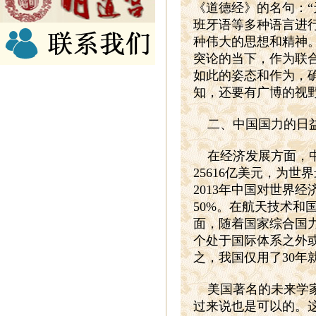
《道德经》的名句：
班牙语等多种语言进
种伟大的思想和精神
突论的当下，作为联
如此的姿态和作为，
知，还要有广博的视
二、中国国力的日
在经济发展方面，
25616
亿美元，为世界
2013
年中国对世界经
50%
。在航天技术和
面，随着国家综合国
个处于国际体系之外
之，我国仅用了
30
年
美国著名的未来学
过来说也是可以的。