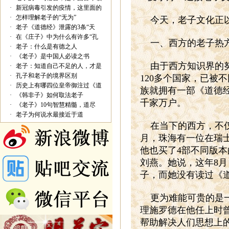
·
新冠病毒引发的疫情，这里面的
·
怎样理解老子的“无为”
今天，老子文化正
·
老子《道德经》泄露的3条“天
·
在《庄子》中为什么有许多“孔
一、西方的老子热
·
老子：什么是有德之人
·
《老子》是中国人必读之书
由于西方知识界的
·
老子：知道自己不足的人，才是
·
孔子和老子的境界区别
120
多个国家，已被不
·
历史上有哪四位皇帝御注过《道
族就拥有一部《道德
·
《韩非子》如何取法老子
千家万户。
·
《老子》10句智慧精髓，道尽
·
老子为何说水最接近于道
在当下的西方，不
月，珠海有一位在瑞
他也买了
4
部不同版本
刘燕。她说，这年
8
月
子，而她没有读过《
更为难能可贵的是
理施罗德在他任上时
帮助解决人们思想上