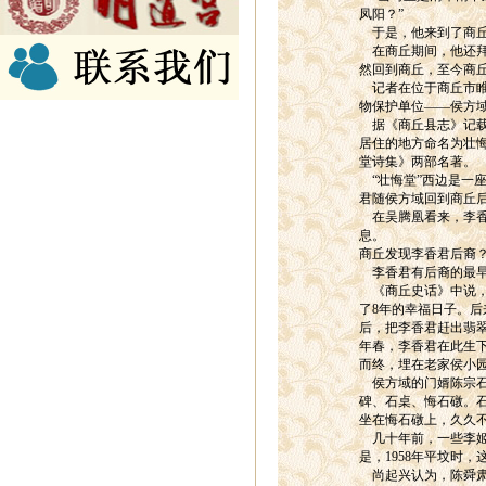
凤阳？”
于是，他来到了商丘
在商丘期间，他还拜
然回到商丘，至今商
记者在位于商丘市睢
物保护单位——侯方
据《商丘县志》记载
居住的地方命名为壮
堂诗集》两部名著。
“壮悔堂”西边是一座
君随侯方域回到商丘
在吴腾凰看来，李香
息。
商丘发现李香君后裔
李香君有后裔的最早
《商丘史话》中说，
了8年的幸福日子。
后，把李香君赶出翡翠
年春，李香君在此生
而终，埋在老家侯小
侯方域的门婿陈宗石
碑、石桌、悔石礅。石
坐在悔石礅上，久久
几十年前，一些李姬
是，1958年平坟时
尚起兴认为，陈舜肃