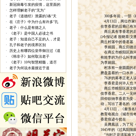
·
新冠病毒引发的疫情，这里面的
·
怎样理解老子的“无为”
·
老子《道德经》泄露的3条“天
300多年前，一部
4月13日，两位作
·
在《庄子》中为什么有许多“孔
在李香君的后裔已有3
·
老子：什么是有德之人
商丘真有李香君的后
·
《老子》是中国人必读之书
□今报记者 殷晓章/文
·
老子：知道自己不足的人，才是
商丘村落中的香君墓
·
孔子和老子的境界区别
李姬园，商丘归德古
·
历史上有哪四位皇帝御注过《道
在商丘市睢阳区路河
·
《韩非子》如何取法老子
有姓李的为什么叫李
·
《老子》10句智慧精髓，道尽
为李姬园。
村东有一座圆圆的石
·
老子为何说水最接近于道
磨盘盖着的一口水井
76岁的蒋孝正老人
李香君是何许人也
商丘市睢阳区原文联
伎李香君。二人一见
田仰欲纳李香君为妾
动，写出了著名的《
4月13日，《秦淮
教育电视台《城市传
香君痕迹今犹在
吴腾凰说，为了写《
1645年的《过凤阳
“当时正是清军南下