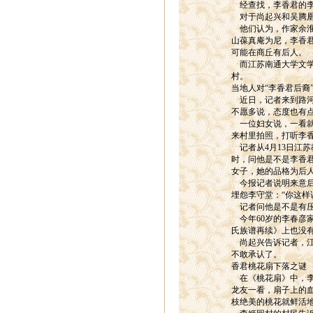
经查找，李香君的李
对于尚起兴和吴腾凰
他们认为，作家余淮
山葆真庵为尼，李香
可能在商丘有后人。
而江苏南通大学文学
村。
当地人对“李香君后裔
近日，记者来到路河乡
不愿多说，态度也有
一位妇女说，一看就
来村里拍照，打听李
记者从4月13日江苏
时，问他是不是李香
女子，她的品格为后人
今报记者说明来意后
埋怨李守堂：“你这样
记者问他是不是有压
今年60岁的李春彦
氏族谱再续》上也没
尚起兴告诉记者，江
不敢承认了。
香君桃花扇下落之谜
在《桃花扇》中，李
龙友一看，扇子上的
枝绝美的桃花就鲜活地