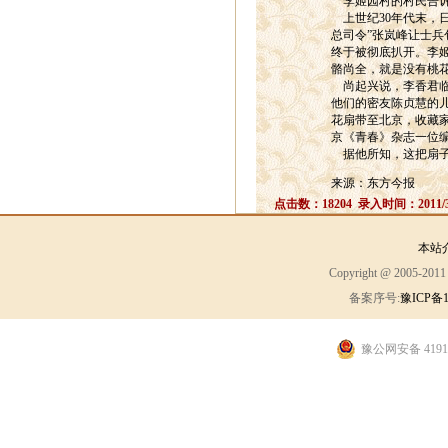
李姬园村的村民告诉
上世纪30年代末，日
总司令”张岚峰让士兵
终于被彻底扒开。李
骼尚全，就是没有桃
尚起兴说，李香君临
他们的密友陈贞慧的
花扇带至北京，收藏
京《青春》杂志一位编
据他所知，这把扇子
来源：东方今报
点击数：18204 录入时间：2011/3
本站
Copyright @ 2005-2
备案序号:
豫ICP备1
豫公网安备 41910