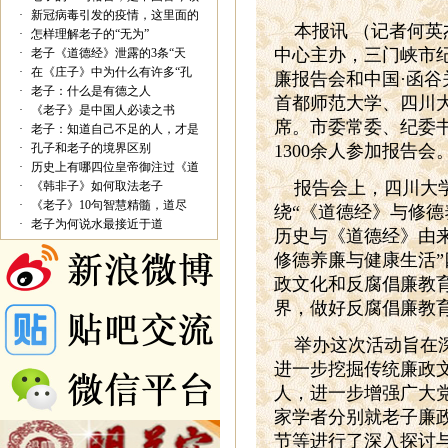
·
新冠病毒引发的疫情，这里面的
本报讯 （记者何英杰
·
怎样理解老子的“无为”
中心主办，三门峡市
·
老子《道德经》泄露的3条“天
·
在《庄子》中为什么有许多“孔
廉报告会和中国·函
·
老子：什么是有德之人
首都师范大学、四川
·
《老子》是中国人必读之书
席。市委常委、纪委
·
老子：知道自己不足的人，才是
·
孔子和老子的境界区别
1300余人参加报告会
·
历史上有哪四位皇帝御注过《道
报告会上，四川大学
·
《韩非子》如何取法老子
·
《老子》10句智慧精髓，道尽
绕“《道德经》与修德
·
老子为何说水最接近于道
历史与《道德经》由
修德养廉与健康生活
政文化和反腐倡廉教
界，做好反腐倡廉教
举办这次活动旨在深
进一步挖掘传统廉政
人，进一步增强广大
家学者分别就老子廉
节等进行了深入探讨