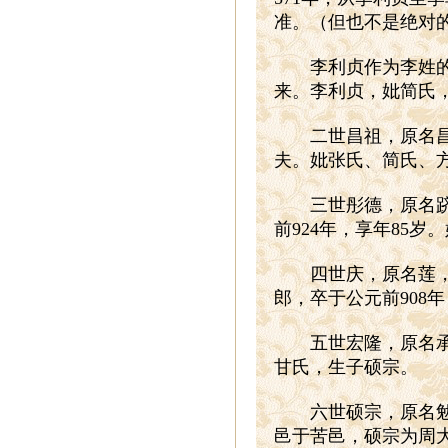
准。（但也不是绝对
李利贞作为李姓的得
来。李利贞，妣简氏
二世昌祖，原名昌意
夫。妣张氏、简氏、
三世彤德，原名跻，
前924年，享年85
四世庆，原名莲，又
郎，卒于公元前908
五世宏隆，原名承，生
甘氏，生子硕宗。
六世硕宗，原名勉之
邑于苦邑，硕宗为周大