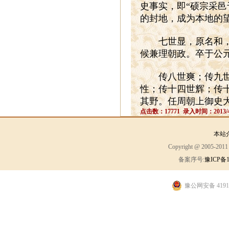
史事实，即“硕宗采
的封地，成为本地的
七世显，原名和，又
候兼理朝政。卒于公元
传八世爽；传九世环
性；传十四世辉；传
其野。任周朝上御史
点击数：17771 录入时间：2013/4
本站
Copyright @ 2005-2
备案序号:
豫ICP备1
豫公网安备 41910