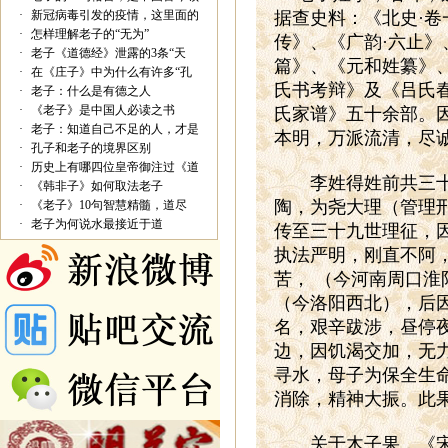
·
新冠病毒引发的疫情，这里面的
据查史料：《北史·卷
·
怎样理解老子的“无为”
传》、《广韵·六止》
·
老子《道德经》泄露的3条“天
篇》、《元和姓纂》
·
在《庄子》中为什么有许多“孔
氏书考辩》及《吕氏
·
老子：什么是有德之人
·
《老子》是中国人必读之书
氏家谱》五十余部。
·
老子：知道自己不足的人，才是
本明，万派流清，尽
·
孔子和老子的境界区别
·
历史上有哪四位皇帝御注过《道
李姓得姓前共三十九
·
《韩非子》如何取法老子
陶，为尧大理（管理
·
《老子》10句智慧精髓，道尽
·
老子为何说水最接近于道
传至三十九世理征，
执法严明，刚直不阿
苦， （今河南周口
（今洛阳西北），后
名，艰辛跋涉，昼停
边，因饥渴交加，无
寻水，母子为保全生
消除，精神大振。此
关于木子果，《宋书