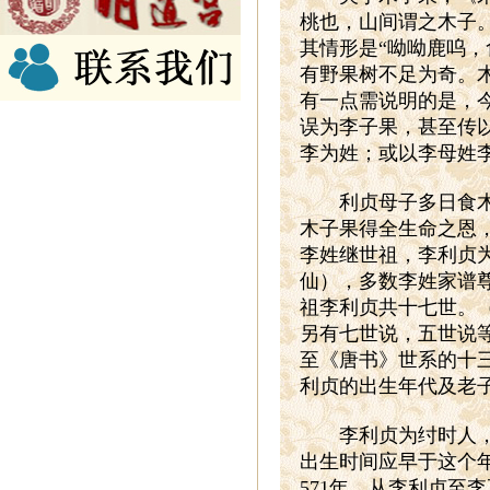
桃也，山间谓之木子。
其情形是“呦呦鹿呜，
有野果树不足为奇。
有一点需说明的是，
误为李子果，甚至传
李为姓；或以李母姓
利贞母子多日食木子
木子果得全生命之恩，
李姓继世祖，李利贞
仙），多数李姓家谱
祖李利贞共十七世。
另有七世说，五世说
至《唐书》世系的十
利贞的出生年代及老
李利贞为纣时人，当
出生时间应早于这个年
571年，从李利贞至