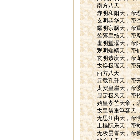
南方八天
赤明和阳天，帝理
玄明恭华天，帝空
耀明宗飘天，帝重
竺落皇笳天，帝摩
虚明堂曜天，帝阿
观明端靖天，帝郁
玄明恭庆天，帝龙
太焕极瑶天，帝宛
西方八天
元载孔升天，帝开
太安皇崖天，帝婆
显定极风天，帝招
始皇孝芒天帝，萨
太皇翁重浮容天，
无思江由天，帝明
上楪阮乐天，帝勃
无极昙誓天，帝飘