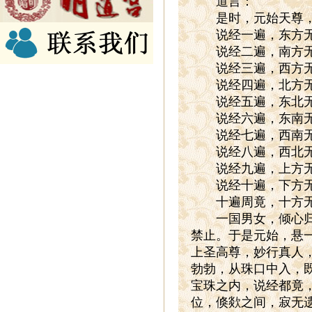
道言：
是时，元始天尊
说经一遍，东方无
说经二遍，南方无
说经三遍，西方无
说经四遍，北方无
说经五遍，东北无
说经六遍，东南无
说经七遍，西南无
说经八遍，西北无
说经九遍，上方无
说经十遍，下方无
十遍周竟，十方无
一国男女，倾心归仰
禁止。于是元始，悬
上圣高尊，妙行真人
勃勃，从珠口中入，
宝珠之内，说经都竟
位，倏欻之间，寂无