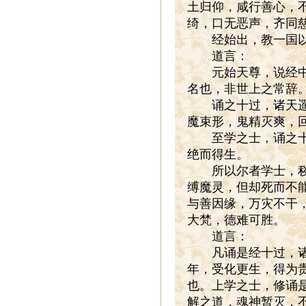
土归仰，咸行善心，
绮，口无恶声，齐同
经始出，教一国以
道言：
元始天尊，说经中所
名也，非世上之常辞
诵之十过，诸天遥唱
魔束形，鬼精灭爽，
至学之士，诵之十过
绝而得生。
所以尔者学士，秽气
缚魔灵，但却死而不
与善因缘，万灾不干
大梵，德难可胜。
道言：
凡诵是经十过，诸天
年，受化更生，得为
也。上学之士，修诵
解之道，魂神暂灭，