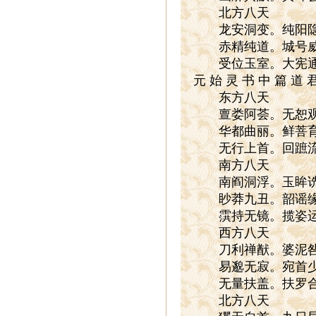
北方八天
龙安洞变。纯阳隐玄
赤精纯道。城号威尊
受位玉室。大宪通
元 始 灵 书 中 篇 道 
东方八天
亶娄阿荟。无恕观音
华都曲丽。鲜菩育臻
无行上首。回蹠流
南方八天
南阎洞浮。玉眸诜诜
眇莽九丑。韶谣缘邅
霟持无镜。揽姿运
西方八天
刀利禅猷。婆泥咎通
易邈无寂。宛首少都
无量扶盖。扶罗合
北方八天