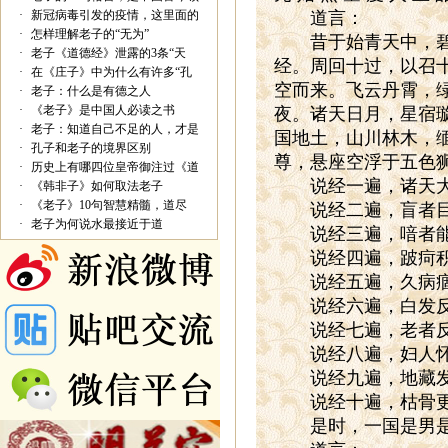
·
新冠病毒引发的疫情，这里面的
道言：
·
怎样理解老子的“无为”
昔于始青天中，碧落
·
老子《道德经》泄露的3条“天
经。周回十过，以召
·
在《庄子》中为什么有许多“孔
空而来。飞云丹霄，
·
老子：什么是有德之人
·
《老子》是中国人必读之书
夜。诸天日月，星宿
·
老子：知道自己不足的人，才是
国地土，山川林木，
·
孔子和老子的境界区别
尊，悬座空浮于五色
·
历史上有哪四位皇帝御注过《道
说经一遍，诸天大圣
·
《韩非子》如何取法老子
·
《老子》10句智慧精髓，道尽
说经二遍，盲者目
·
老子为何说水最接近于道
说经三遍，喑者能
说经四遍，跛疴积
说经五遍，久病痼
说经六遍，白发反
说经七遍，老者反
说经八遍，妇人怀
说经九遍，地藏发
说经十遍，枯骨更
是时，一国是男是