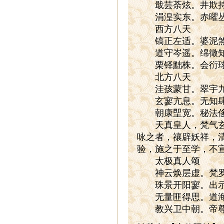
戢芸荼炫。井欺持蒲
涓湟实东。赤曜丛
西方八天
镐正左适。婆泥煞灵
道守岑遥。绵徵知宣
栗铎黜株。会衍球
北方八天
洼孩蒙甘。翠宇九兰
玄寥亢息。无知肆明
朝康堲宽。秘法侈
天真皇人，梵气玄辽
咏之者，禳辟妖祥，
验，施之于至学，不
太极真人颂
神云焕层虚。梵罗屯
珠景开阳寥。出示灵
无量匪得思。道海生
教兴卫中朝。帝尊寿