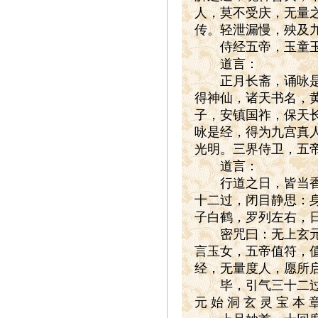
人，莫不受庆，无量
传。轻泄漏慢，殃及
侍经五帝，玉童玉女
道言：
正月长斋，诵咏是经
得神仙，诸天书名，
子，安镇国祚，保天
咏是经，得为九宫真
光明。三界侍卫，五
道言：
行道之日，皆当香汤
十二过，闭目静思：
子白鹤，罗列左右，
密咒曰：无上玄元，
言玉女，五帝值符，
经，无量度人，愿所
毕，引气三十二过
元 始 洞 玄 灵 宝 本 