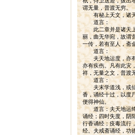
祇，侍卫送迎，拔出
谓无量，普渡无穷。
有秘上天文，诸天
道言：
此二章并是诸天上帝
丽，曲无华宛，故谓
一传，若有至人，斋
道言：
夫天地运度，亦有否
亦有疾伤。凡有此灾
祥，无量之文，普渡
道言：
夫末学道浅，或仙品
香，诵经十过，以度
便得神仙。
道言：夫天地运终，
诵经；四时失度，阴
行香诵经；疫毒流行
经。夫戒斋诵经，功