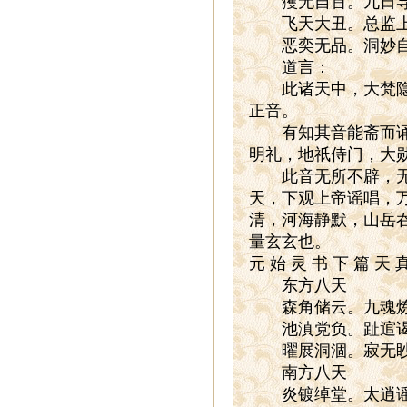
玃无自首。九日导乾
飞天大丑。总监上天
恶奕无品。洞妙自
道言：
此诸天中，大梵隐语
正音。
有知其音能斋而诵之
明礼，地祇侍门，大
此音无所不辟，无所
天，下观上帝谣唱，
清，河海静默，山岳
量玄玄也。
元 始 灵 书 下 篇 天 
东方八天
森角储云。九魂炼晶
池滇党负。趾逭谒势
曜展洞涸。寂无眇
南方八天
炎镀绰堂。太逍谣隅