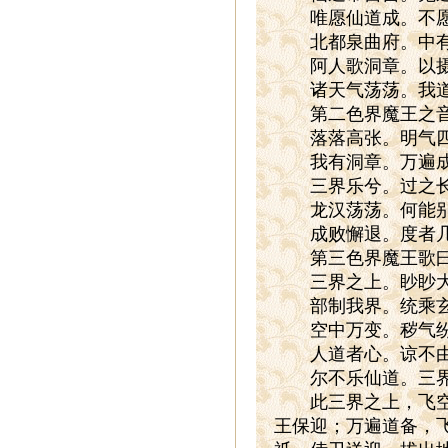
唯愿仙道成。不愿
北都泉曲府。中有
阿人歌洞章。以摄
诸天气荡荡。我道
第二色界魔王之
落落高张。明气四骞
我有洞章。万遍成仙
三界乐兮。过之长存
龙汉荡荡。何能别真
成败懈退。度者几
第三色界魔王歌
三界之上。眇眇大罗
部制我界。统乘玄都
空中万变。秽气纷葩
人道者心。谅不由
尔不乐仙道。三界
此三界之上，飞空之
王保迎；万遍道备，