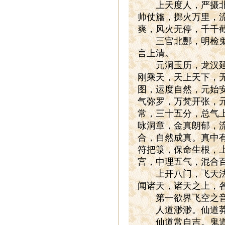
上天度人，严摄北酆
帅仗旛，掷火万里，
爽，风火无停，千千
三官北酆，明检鬼营
言上清。
元洞玉历，龙汉延康
刚乘天，天上天下，
图，运度自然，元始
气弥罗，万梵开张，
常，三十五分，总气
咏洞章，金真朗郁，
合，自然成真。真中
符把箓，保命生根，
宫，中理五气，混合
上开八门，飞天法轮
闻诸天，诸天之上，
第一欲界飞空之
人道渺渺。仙道莽莽
仙道常自吉。鬼道