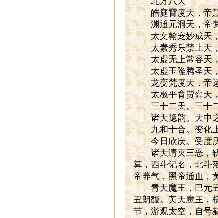
北方八天
皓庭霄度天，帝慧
渊通元洞天，帝梵
太文翰宠妙成天，
太素秀乐禁上天，
太虚无上常容天，
太虚玉隆腾圣天，
龙变梵度天，帝运
太极平育贾弈天，
三十二天。三十二帝
诸天隐韵。天中之音
九和十合。变化上清
今日欣庆。受度历
诸天请灭三恶，斩绝
算，西斗记名，北斗
帝养气，黑帝通血，
青天魔王，巴元丑伯
丑朗馥。黄天魔王，
节，游观太空，自号