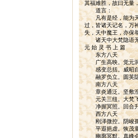
其福难胜，故曰无量
道言：
凡有是经，能为天地
过，皆诸天记名，万
失，天中魔王，亦保
诸天中大梵隐语无
元 始 灵 书 上 篇
东方八天
广生高映。觉元洞虚
感变总括。威昭自成
融罗负立。圆英隐
南方八天
章炎通泛。坚敷澄宗
元关三纽。大梵飞空
净握冥照。回合升
西方八天
刚泽微控。阴峻孤仪
平遐挹虚。恢茂童池
幽廓冥默。真峰会