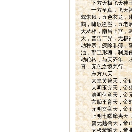
下方无极飞天神王
十方至真，飞天神王
驾朱凤，五色玄龙，
鹤，啸歌邕邕，五老
天丞相，南昌上宫，
天，普告三界，无极
劫种亲，疾除罪簿，
池，部卫形魂，制魔
劫轮转，与天齐年，
真，无色之境梵行。
东方八天
太皇黄曾天，帝郁
太明玉完天，帝须
清明何童天，帝元
玄胎平育天，帝刘
元明文举天，帝丑
上明七曜摩夷天，
虞无越衡天，帝正
太极蒙翳天，帝曲