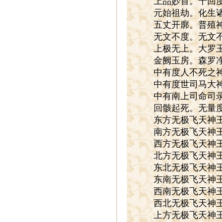
上品妙首。十回度人
元始祖劫。化生诸天
五丈开廓。普殖神灵
无文不度。无文不生
上极无上。大罗玉清
金阙玉房。森罗净
中有度人不死之神
中有度世司马大神
中有南上司命司录
回骸起死。无量度
东方无极飞天神王
南方无极飞天神王
西方无极飞天神王
北方无极飞天神王
东北无极飞天神王
东南无极飞天神王
西南无极飞天神王
西北无极飞天神王
上方无极飞天神王