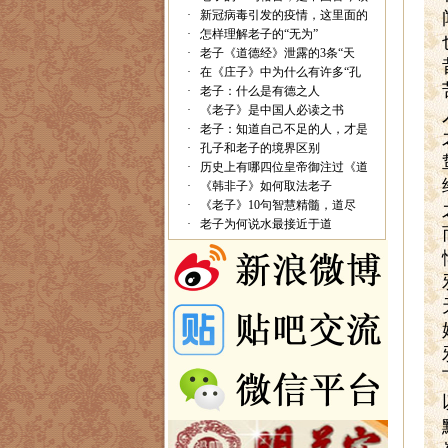
·
新冠病毒引发的疫情，这里面的
·
怎样理解老子的“无为”
·
老子《道德经》泄露的3条“天
·
在《庄子》中为什么有许多“孔
·
老子：什么是有德之人
·
《老子》是中国人必读之书
·
老子：知道自己不足的人，才是
·
孔子和老子的境界区别
·
历史上有哪四位皇帝御注过《道
·
《韩非子》如何取法老子
·
《老子》10句智慧精髓，道尽
·
老子为何说水最接近于道