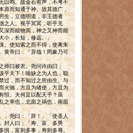
无以鸣。故金石有声，不考不
本原而知通于神。故其德广，
穷生，立德明道，非王德者
德之人。视乎冥冥，听乎无
又深而能物焉，神之又神而能
大小，长短，修远。」
珠。使知索之而不得，使离朱
。黄帝曰：「异哉！罔象乃可
之师曰被衣。尧问许由曰：
圾乎天下！啮缺之为人也，聪
禁过，而不知过之所由生。与
而火驰，方且为绪使，方且为
有恒。夫何足以配天乎？虽
乱之率也，北面之祸也，南面
。」尧曰：「辞！」「使圣人
」封人曰：「寿、富、多男
多惧，富则多事，寿则多辱。