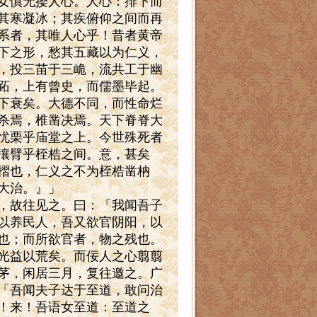
女慎无撄人心。人心：排下而
其寒凝冰；其疾俯仰之间而再
系者，其唯人心乎！昔者黄帝
下之形，愁其五藏以为仁义，
，投三苗于三峗，流共工于幽
跖，上有曾史，而儒墨毕起。
下衰矣。大德不同，而性命烂
杀焉，椎凿决焉。天下脊脊大
忧栗乎庙堂之上。今世殊死者
攘臂乎桎梏之间。意，甚矣
槢也，仁义之不为桎梏凿枘
大治。』」
，故往见之。曰：「我闻吾子
以养民人，吾又欲官阴阳，以
也；而所欲官者，物之残也。
光益以荒矣。而佞人之心翦翦
茅，闲居三月，复往邀之。广
「吾闻夫子达于至道，敢问治
！来！吾语女至道：至道之