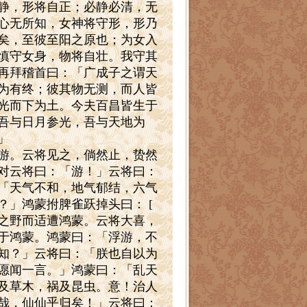
静，形将自正；必静必清，无
心无所知，女神将守形，形乃
矣，至彼至阳之原也；为女入
慎守女身，物将自壮。我守其
再拜稽首曰：「广成子之谓天
为有终；彼其物无测，而人皆
光而下为土。今夫百昌皆生于
吾与日月参光，吾与天地为
」
游。云将见之，倘然止，贽然
对云将曰：「游！」云将曰：
「天气不和，地气郁结，六气
」鸿蒙拊脾雀跃掉头曰： [
之野而适遭鸿蒙。云将大喜，
于鸿蒙。鸿蒙曰：「浮游，不
知？」云将曰：「朕也自以为
愿闻一言。」鸿蒙曰：「乱天
及草木，祸及昆虫。意！治人
哉，仙仙乎归矣！」云将曰：