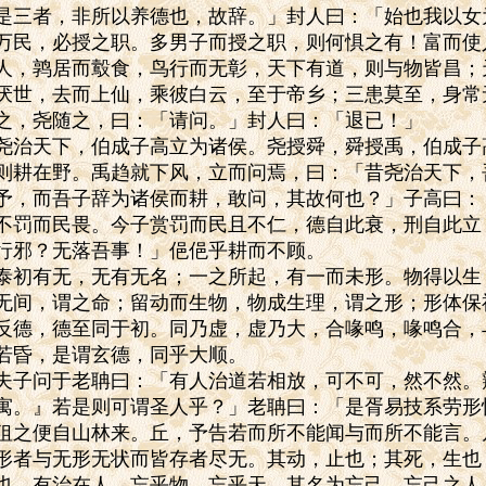
是三者，非所以养德也，故辞。」封人曰：「始也我以女
万民，必授之职。多男子而授之职，则何惧之有！富而使
人，鹑居而鷇食，鸟行而无彰，天下有道，则与物皆昌；
厌世，去而上仙，乘彼白云，至于帝乡；三患莫至，身常
之，尧随之，曰：「请问。」封人曰：「退已！」
尧治天下，伯成子高立为诸侯。尧授舜，舜授禹，伯成子
则耕在野。禹趋就下风，立而问焉，曰：「昔尧治天下，
予，而吾子辞为诸侯而耕，敢问，其故何也？」子高曰：
不罚而民畏。今子赏罚而民且不仁，德自此衰，刑自此立
行邪？无落吾事！」俋俋乎耕而不顾。
泰初有无，无有无名；一之所起，有一而未形。物得以生
无间，谓之命；留动而生物，物成生理，谓之形；形体保
反德，德至同于初。同乃虚，虚乃大，合喙鸣，喙鸣合，
若昏，是谓玄德，同乎大顺。
夫子问于老聃曰：「有人治道若相放，可不可，然不然。
寓。』若是则可谓圣人乎？」老聃曰：「是胥易技系劳形
狙之便自山林来。丘，予告若而所不能闻与而所不能言。
形者与无形无状而皆存者尽无。其动，止也；其死，生也
也。有治在人，忘乎物，忘乎天，其名为忘己。忘己之人