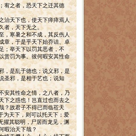
；宥之者，恐天下之迁其德
之治天下也，使天下瘁瘁焉人
久者，天下无之。
至，寒暑之和不成，其反伤人
成章，于是乎天下始乔诘、卓
足；举天下以罚其恶者，不
以赏罚为事。彼何暇安其性命
邪，是乱于德也；说义邪，是
说圣邪，是相于艺也；说知
不安其性命之情，之八者，乃
天下之惑也！岂直过也而去之
哉？故君子不得已而临莅天
身于为天下，则可以托天下；爱
，无擢其聪明，尸居而龙见，渊
何暇治天下哉？