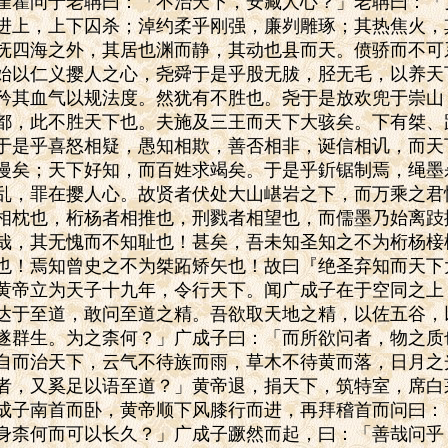
崔瞿问于老聃曰：「不治天下，安藏人心？」老聃曰：「
进上，上下囚杀；淖约柔乎刚强，廉刿雕琢；其热焦火，
抚四海之外，其居也渊而静，其动也县而天。偾骄而不可
始以仁义撄人之心，尧舜于是乎股无胈，胫无毛，以养天
矜其血气以规法度。然犹有不胜也。尧于是放欢兜于崇山
都，此不胜天下也。夫施及三王而天下大骇矣。下有桀、
于是乎喜怒相疑，愚知相欺，善否相非，诞信相讥，而天
漫矣；天下好知，而百姓求竭矣。于是乎釿锯制焉，绳墨
乱，罪在撄人心。故贤者伏处大山嵁岩之下，而万乘之君
相枕也，桁杨者相推也，刑戮者相望也，而儒墨乃始离跂
哉，其无愧而不知耻也！甚矣，吾未知圣知之不为桁杨椄
也！焉知曾史之不为桀跖矫矢也！故曰『绝圣弃知而天下
黄帝立为天子十九年，令行天下。闻广成子在于空同之上
达于至道，敢问至道之精。吾欲取天地之精，以佐五谷，
遂群生。为之柰何？」广成子曰：「而所欲问者，物之质
自而治天下，云气不待族而雨，草木不待黄而落，日月之
者，又奚足以语至道？」黄帝退，捐天下，筑特室，席白
成子南首而卧，黄帝顺下风膝行而进，再拜稽首而问曰：
身柰何而可以长久？」广成子蹶然而起，曰：「善哉问乎