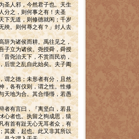
为圣人邪，今然君子也。天生
人分之，则何事之有！夫圣
天下无道，则修德就闲；千岁
无殃。则何辱之有？」封人去
高辞为诸侯而耕。禹往见之，
吾子立为诸侯。尧授舜，舜授
「昔尧治天下，不赏而民劝，
，后世之乱自此始矣。夫子阖
，谓之德；未形者有分，且然
神，各有仪则，谓之性。性修
与天地为合。其合缗缗，若愚
辩者有言曰，『离坚白，若县
怵心者也。执留之狗成思，猿
凡有首有趾无心无耳者众，有
；其废，起也。此又非其所以
，是之谓入于天。」