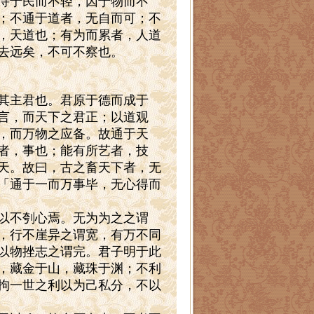
恃于民而不轻，因于物而不
；不通于道者，无自而可；不
，天道也；有为而累者，人道
去远矣，不可不察也。
其主君也。君原于德而成于
言，而天下之君正；以道观
，而万物之应备。故通于天
者，事也；能有所艺者，技
天。故曰，古之畜天下者，无
「通于一而万事毕，无心得而
以不刳心焉。无为为之之谓
，行不崖异之谓宽，有万不同
以物挫志之谓完。君子明于此
，藏金于山，藏珠于渊；不利
拘一世之利以为己私分，不以