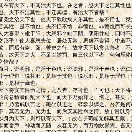
闻在宥天下，不闻治天下也。在之者，恐天下之淫其性也
也。天下不淫其性，不迁其德，有治天下者哉？
昔尧之治天下也，使天下欣欣焉人乐其性，是不恬也；桀
苦其性，是不愉也。夫不恬不愉，非德也。非德也而可长
人大喜邪？毗于阳；大怒邪？毗于阴。阴阳并毗，四时不
之形乎！使人喜怒失位，居处无常，思虑不自得，中道不
鸷，而后有盗、跖、曾史之行。故举天下以赏其善者，不
给；故天下之大，不足以赏罚。自三代以下者，匈匈焉终
之情哉？
而且，说明邪，是淫于色也；说聪邪，是淫于声也；说仁
悖于理也；说礼邪，是相于技也；说乐邪，是相于淫也；
邪，是相于疵也。
天下将安其性命之情，之八者，存可也，亡可也；天下将
始脔卷獊囊而乱天下也；而天下乃始尊之、惜之。甚矣，
邪！乃斋戒以言之，跪坐以进之，鼓歌以儛之。吾若是何
下，莫若无为。无为也，而后安其性命之情。故 [ 贵以
以身为天下，则可以寄天下。 ] 故君子茍能无解其五藏
默而雷声，神动而天随；从容无为，而万物炊累焉。吾又