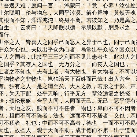
「吾遇天难，愿闻一言。」鸿蒙曰：「意！心养！汝徒处
吐尔聪明，伦与物忘，大同乎涬溟。解心释神，莫然无魂
其根而不知，浑浑沌沌，终身不离。若彼知之，乃是离之
自生。」云将曰：「天降朕以德，示朕以默，躬身求之，
而行。
世俗之人，皆喜人之同乎己而恶人之异于己也。同于己而
乎众为心也。夫以出乎众为心者，曷常出乎众哉？因众以
为人之国者，此揽乎三王之利而不见其患者也。此以人之
之国乎？其存人之国也，无万分之一；而丧人之国也，一
土者之不知也！夫有土者，有大物也。有大物者，不可以
乎物物者之非物也，岂独治天下百姓而已哉！出入六合，
有。独有之人，是之谓至矣。大人之教，若形之于影、声
怀，为天下配。处乎无响，行乎无方。挈汝适复之挠挠，
始；颂论形躯，合乎大同，大同而无己。无己，恶乎得有
者，天地之友。贱而不可不任者，物也；卑而不可不因者
也；粗而不可不陈者，法也；远而不可不居者，义也；亲
可不积者，礼也；中而不可不高者，德也；一而不可不易
天也。故圣人，观于天而不助，成于德而不累，出于道而