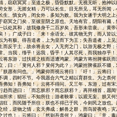
精，窈窈冥冥；至道之极，昏昏默默。无视无听，抱神以
劳女形，无摇女精，乃可以长生。目无所见，耳无所闻，
长生。慎女内，闭女外，多知为败。我为女遂于大明之上
于窈冥之门矣，至彼至阴之原也。天地有官，阴阳有藏，
一以处其和，故我修身千二百岁矣，吾形未尝衰。」黄帝
矣！」广成子曰：「来！余语女。彼其物无穷，而人皆以
以为有极。得吾道者，上为皇而下为王；失吾道者，上见
土而反于土，故余将去女，入无穷之门，以游无极之野；
常。当我，缗乎！远我，昏乎！人其尽死，而我独存乎！
云将东游，过扶摇之枝而适遭鸿蒙。鸿蒙方将拊脾雀跃而
立，曰：「叟何人邪？叟何为此？」鸿蒙拊脾雀跃不辍，
「朕愿有问也。」鸿蒙仰而视云将曰：「吁！」云将曰：
不调，四时不节。今我愿合六气之精以育群生。为之柰何？
吾弗知！吾弗知！」云将不得问。又三年，东游，过有宋
行趋而进曰：「而忘朕邪？而忘朕邪？」再拜稽首，愿闻
知所求；猖狂，不知所往；游者鞅掌，以观无妄。朕又何
猖狂，而民随予所往；朕也不得已于民，今则民之放也。
之经，逆物之情，玄天弗成；解兽之群，而鸟皆夜鸣；灾
之过也！」云将曰：「然则吾柰何？」鸿蒙曰：「意，毒