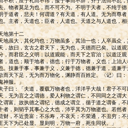
而不积，应于礼而不讳，接于事而不辞，齐于法而不乱，
去。物者莫足为也，而不可不为。不明于天者，不纯于德
明于道者，悲夫！何谓道？有天道，有人道。无为而尊者
也。主者，天道也；臣者，人道也。天道之与人道也，相
天地第十二
天地虽大，其化均也；万物虽多，其治一也；人卒虽众，
天，故曰，玄古之君天下，无为也，天德而已矣。以道观
分，而君臣之义明；以道观能，而天下之官治；以道泛观
者，道也；顺于地者，德也；行于万物者，义也；上治人
也。技兼于事，事兼于义，义兼于德，德兼于道，道兼于
欲而天下足，无为而万物化，渊静而百姓定。〈记〉曰：
鬼神服。」
夫子曰：「夫道，覆载万物者也，洋洋乎大哉！君子不可
天，无为言之之谓德，爱人利物之谓仁，不同同之之谓大
之谓富。故执德之谓纪，德成之谓立，循于道之谓备，不
十者，则韬乎其事心之大也，沛乎其为万物逝也。若然者
货财，不近贵富；不乐寿，不哀夭；不荣通，不丑穷；不
王天下为己处显。显则明，万物一府，死生同状。」