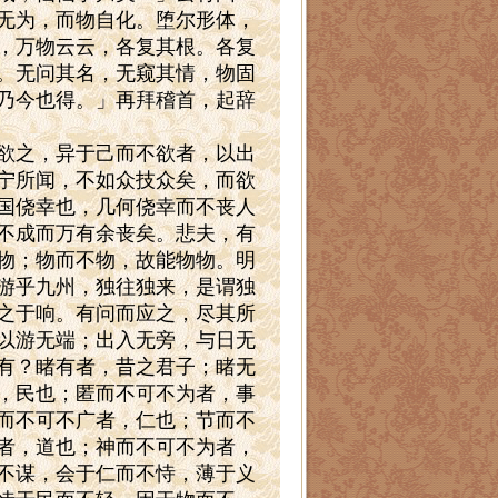
无为，而物自化。堕尔形体，
，万物云云，各复其根。各复
。无问其名，无窥其情，物固
乃今也得。」再拜稽首，起辞
欲之，异于己而不欲者，以出
宁所闻，不如众技众矣，而欲
国侥幸也，几何侥幸而不丧人
不成而万有余丧矣。悲夫，有
物；物而不物，故能物物。明
游乎九州，独往独来，是谓独
之于响。有问而应之，尽其所
以游无端；出入无旁，与日无
有？睹有者，昔之君子；睹无
，民也；匿而不可不为者，事
而不可不广者，仁也；节而不
者，道也；神而不可不为者，
不谋，会于仁而不恃，薄于义