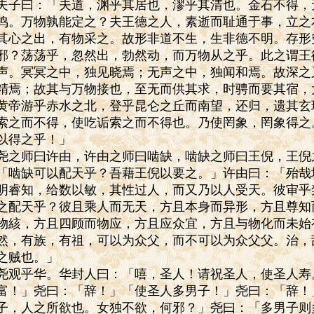
夫子曰：「夫道，渊乎其居也，漻乎其清也。金石不得，
鸣。万物孰能定之？夫王德之人，素逝而耻通于事，立之
其心之出，有物采之。故形非道不生，生非德不明。存形
邪？荡荡乎，忽然出，勃然动，而万物从之乎。此之谓王
声。冥冥之中，独见晓焉；无声之中，独闻和焉。故深之
精焉；故其与万物接也，至无而供其求，时骋而要其宿，
黄帝游乎赤水之北，登乎昆仑之丘而南望，还归，遗其玄
索之而不得，使吃诟索之而不得也。乃使罔象，罔象得之
以得之乎！」
尧之师曰许由，许由之师曰啮缺，啮缺之师曰王倪，王倪
「啮缺可以配天乎？吾藉王倪以要之。」许由曰：「殆哉
明睿知，给数以敏，其性过人，而又乃以人受天。彼审乎
之配天乎？彼且乘人而无天，方且本身而异形，方且尊知
物絯，方且四顾而物应，方且应众宜，方且与物化而未始
然，有族，有祖，可以为众父，而不可以为众父父。治，
之贼也。」
尧观乎华。华封人曰：「嘻，圣人！请祝圣人，使圣人寿
富！」尧曰：「辞！」「使圣人多男子！」尧曰：「辞！
子，人之所欲也。女独不欲，何邪？」尧曰：「多男子则