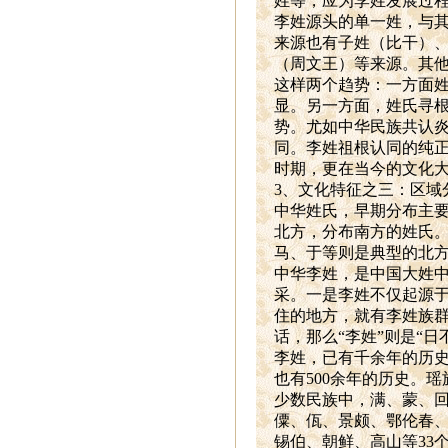
姓等，应为李姓发展过
李姓源头的单一姓，与其
来源也有子姓（比干）
（周文王）等来源。其
这样两个趋势：一方面
显。另一方面，姓氏寻
势。尤如中华民族共认
同。李姓祖根认同的纯
时期，更在当今的文化
3
、文化特征之三：区域分
中华姓氏，早期分布主
北方，分布南方的姓氏
马、于等则是典型的北
中华李姓，是中国大姓
采。一是李姓不仅起源
住的地方，就有李姓族群
话，那么“李姓”则是“
李姓，已有千余年的历
也有500余年的历史。
少数民族中，满、蒙、
僳、佤、景颇、鄂伦春
锡伯、朝鲜、高山等33