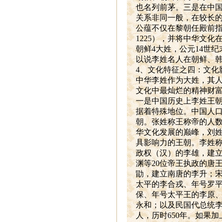
也名列前茅。三是在中
关系非同一般，在较长的
公蕴不仅在黎朝任殿前指
1225），并将中华文
朝鲜4大姓，公元14世
以说李姓名人在朝鲜、
4
、文化特征之四：文化
中华李姓作为大姓，其
文化中最灿烂的精神财
一是中国历史上李姓王
据着特殊地位。中国人口
朝。张姓称王称帝的人数
华文化发展的巅峰，刘姓
具影响力的王朝。李姓
政权（汉）的李雄，建
渊等20位帝王执政的唐
勖，建立南唐的李升；
太平的李合戎、年号罗
保、年号太平王的李原
永和；以及民国代总统李
人，历时650年。如果