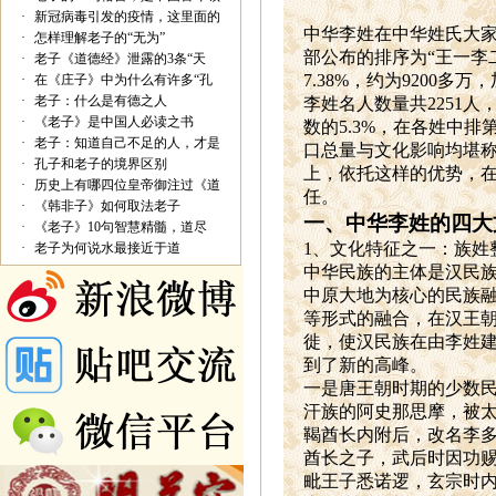
·
新冠病毒引发的疫情，这里面的
中华李姓在中华姓氏大家
·
怎样理解老子的“无为”
部公布的排序为“王一李
·
老子《道德经》泄露的3条“天
7.38%，约为9200
·
在《庄子》中为什么有许多“孔
·
老子：什么是有德之人
李姓名人数量共2251人
·
《老子》是中国人必读之书
数的5.3%，在各姓中
·
老子：知道自己不足的人，才是
口总量与文化影响均堪
·
孔子和老子的境界区别
上，依托这样的优势，
·
历史上有哪四位皇帝御注过《道
任。
·
《韩非子》如何取法老子
一、中华李姓的四大
·
《老子》10句智慧精髓，道尽
1
、文化特征之一：族姓整
·
老子为何说水最接近于道
中华民族的主体是汉民
中原大地为核心的民族
等形式的融合，在汉王
徙，使汉民族在由李姓
到了新的高峰。
一是唐王朝时期的少数
汗族的阿史那思摩，被
鞨酋长内附后，改名李
酋长之子，武后时因功
毗王子悉诺逻，玄宗时