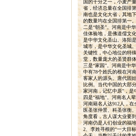
国的十分之一，小麦产
省，经济总量在全国排第
南也是文化大省，其地
的数量均在全国排第一
二是“朝圣”。河南是中
佳体验地，是佛道儒文
是中华文化圣山。洛阳
城市，是中华文化圣城
关键性，中心地位的特
堂，数量庞大的圣贤群
三是“家园”。河南是中
中有78个姓氏的根在河
客家人的源头。唐代固
比例。当代中国的大部分
家河南，记忆中原”，是
四是“福地”。河南名人辈
河南籍名人达912人，
医圣张仲景、科圣张衡、
角度看，古人谋大业要到
河南仍是人们创业的福
2
、李姓寻根的“一大目标
今天，当数以千计的李