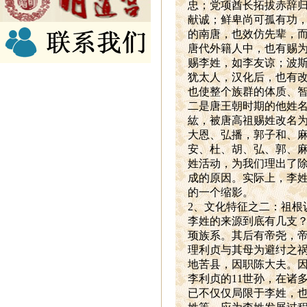
忠；党项酋长拓拔赤辞
献诚；鲜卑尚可孤有功
的南唐，也效仿先辈，
唐代外籍人中，也有赐
赐李姓，如李友谅；波
犹太人，汉化后，也有
也使整个族群的体质、
二是唐王朝时期的他姓
紘，被唐高祖赐姓改名
大恩、弘播，郭子和、麻
安、杜、胡、弘、郭、
姓活动，为我们理出了
成的原因。实际上，李
的一个缩影。
2
、文化特征之二：祖根认
李姓的来源到底有几支
顼族系。其后有帝尧，
理利贞与其母为避纣之祸
地苦县，因职陈大夫。
李利贞的11世孙，在诸
已不仅仅局限于李姓，