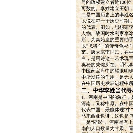
号的政权建立者近100
可数的。李姓建立王朝
二是中国历史上的李姓
以说在每一个历史时期
的代表。例如，思想家
人物。战国时水利家李
斯，为秦始皇的重要助
以“飞将军”的传奇色彩
范。唐太宗李世民，在中
白，是唐诗这一艺术瑰
奥秘的关键所在。明代
中医药宝库中的耀眼明
中所发挥的作用，是无人
在中国历史发展进程中
二、中华李姓当代寻
1
、河南是中国的象征，
河南，又称中原。在中国
代表中国，最能体现“中
马来西亚也讲，这也是
一是“缩影”。河南是有
南的人口数量为甘肃、