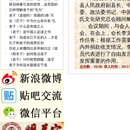
·
新冠病毒引发的疫情，这里面的
县人民政府副县长、
·
怎样理解老子的“无为”
委、政法委书记、中
·
老子《道德经》泄露的3条“天
氏文化研究总会顾问
·
在《庄子》中为什么有许多“孔
会议期间，与会人
·
老子：什么是有德之人
·
《老子》是中国人必读之书
会。在会上，会长李
·
老子：知道自己不足的人，才是
作任务；根据工作需
·
孔子和老子的境界区别
内外捐款收支情况。
·
历史上有哪四位皇帝御注过《道
员代表进行了自由发
·
《韩非子》如何取法老子
·
《老子》10句智慧精髓，道尽
发挥重要的作用。
·
老子为何说水最接近于道
点击数：19248 录入时间：2011/5