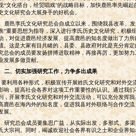
现“文化搭台，经贸唱戏"的战略目标，加快鹿邑率先崛起
史文化研究会大展身手的好机会。
鹿邑李氏文化研究总会自成立以来，围绕我县改革、发
表”重要思想为指导，深入进行李氏历史文化研究，积极
动，对促进鹿邑经济发展、提高鹿邑的知名度做出了力所
绩。这是大家有目共睹的，县委、县政府对此是充分肯定
究总会的成员要发扬拼搏进取精神，再接再厉，更加努力
业发展多做贡献。
二、切实加强研究工作，力争多出成果
要利用各种形式，积极宣传开展姓氏文化研究和对外交
影响，提高社会各界对这项工作重要性的认识。通过我们
到，开展李氏文化研究和对外交流活动，可以充分发挥我
高鹿邑在
海内外的知名度，促进我县对外联络与合作交流
发展。
研究总会成员要集思广益，从实际出发，多形式、多渠
氏大宗祠。同时，竭诚欢迎社会各界有识之士和企业界知