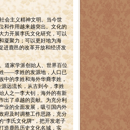
社会主义精神文明。当今世
位和作用越来越突出。文化的
大力开展李氏文化研究，可以
和凝聚力；可以更好地为海
、促进鹿邑的改革开放和经济发
、道家学派创始人、世界百位
姓——李姓的发源地，人口已
民族中的李姓和海外华裔李姓，
姓源远流长，从古到今，李姓
始人之一李大钊，海外的有新
作出了卓越的贡献。为充分利
产业的全面发展，吸引国内外
政府及时调整工作思路，充分
的“李氏文化牌”，把开发老子
打造鹿邑历史文化名城，实