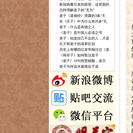
·
新冠病毒引发的疫情，这里面的
·
怎样理解老子的“无为”
·
老子《道德经》泄露的3条“天
·
在《庄子》中为什么有许多“孔
·
老子：什么是有德之人
·
《老子》是中国人必读之书
·
老子：知道自己不足的人，才是
·
孔子和老子的境界区别
·
历史上有哪四位皇帝御注过《道
·
《韩非子》如何取法老子
·
《老子》10句智慧精髓，道尽
·
老子为何说水最接近于道