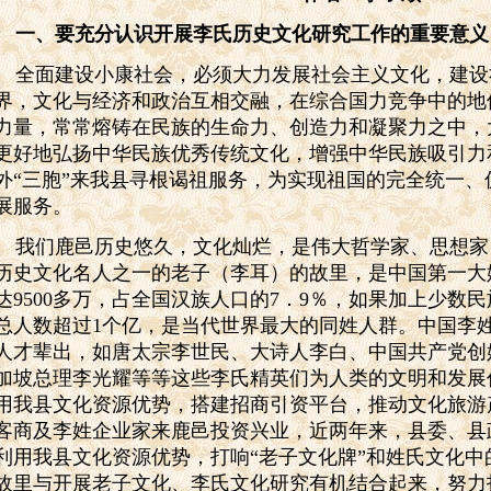
一、要充分认识开展李氏历史文化研究工作的重要意义
全面建设小康社会，必须大力发展社会主义文化，建设
界，文化与经济和政治互相交融，在综合国力竞争中的地
力量，常常熔铸在民族的生命力、创造力和凝聚力之中，
更好地弘扬中华民族优秀传统文化，增强中华民族吸引力
外“三胞”来我县寻根谒祖服务，为实现祖国的完全统一
展服务。
我们鹿邑历史悠久，文化灿烂，是伟大哲学家、思想家
历史文化名人之一的老子（李耳）的故里，是中国第一大
达9500多万，占全国汉族人口的7．9％，如果加上少数
总人数超过1个亿，是当代世界最大的同姓人群。中国李
人才辈出，如唐太宗李世民、大诗人李白、中国共产党创
加坡总理李光耀等等这些李氏精英们为人类的文明和发展
用我县文化资源优势，搭建招商引资平台，推动文化旅游
客商及李姓企业家来鹿邑投资兴业，近两年来，县委、县
利用我县文化资源优势，打响“老子文化牌”和姓氏文化中
故里与开展老子文化、李氏文化研究有机结合起来，努力