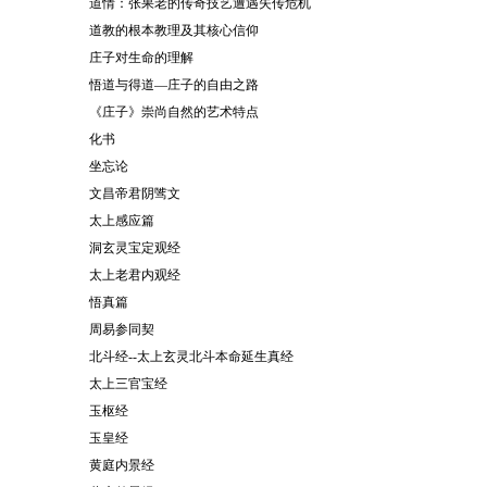
道情：张果老的传奇技艺遭遇失传危机
道教的根本教理及其核心信仰
庄子对生命的理解
悟道与得道—庄子的自由之路
《庄子》崇尚自然的艺术特点
化书
坐忘论
文昌帝君阴骘文
太上感应篇
洞玄灵宝定观经
太上老君内观经
悟真篇
周易参同契
北斗经--太上玄灵北斗本命延生真经
太上三官宝经
玉枢经
玉皇经
黄庭内景经