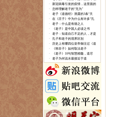
·
新冠病毒引发的疫情，这里面的
·
怎样理解老子的“无为”
·
老子《道德经》泄露的3条“天
·
在《庄子》中为什么有许多“孔
·
老子：什么是有德之人
·
《老子》是中国人必读之书
·
老子：知道自己不足的人，才是
·
孔子和老子的境界区别
·
历史上有哪四位皇帝御注过《道
·
《韩非子》如何取法老子
·
《老子》10句智慧精髓，道尽
·
老子为何说水最接近于道