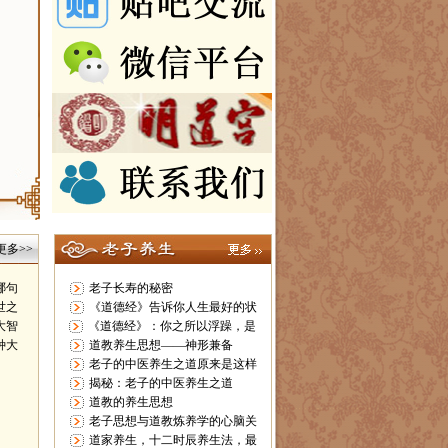
更多>>
哪句
老子长寿的秘密
世之
《道德经》告诉你人生最好的状
大智
《道德经》：你之所以浮躁，是
种大
道教养生思想——神形兼备
老子的中医养生之道原来是这样
揭秘：老子的中医养生之道
道教的养生思想
老子思想与道教炼养学的心脑关
道家养生，十二时辰养生法，最