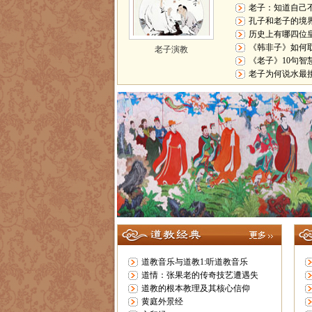
老子：知道自己
孔子和老子的境
历史上有哪四位
《韩非子》如何
老子演教
《老子》10句智
老子为何说水最
道教音乐与道教1:听道教音乐
道情：张果老的传奇技艺遭遇失
道教的根本教理及其核心信仰
黄庭外景经