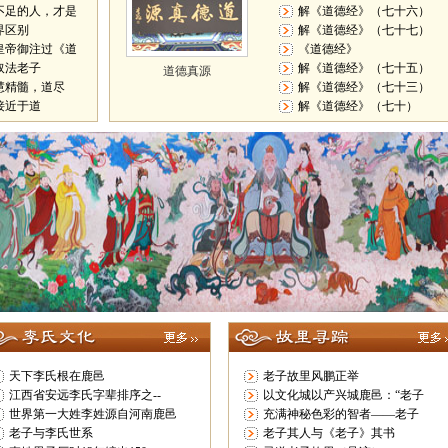
不足的人，才是
解《道德经》（七十六）
界区别
解《道德经》（七十七）
皇帝御注过《道
《道德经》
取法老子
解《道德经》（七十五）
道德真源
慧精髓，道尽
解《道德经》（七十三）
接近于道
解《道德经》（七十）
天下李氏根在鹿邑
老子故里风鹏正举
江西省安远李氏字辈排序之--
以文化城以产兴城鹿邑：“老子
世界第一大姓李姓源自河南鹿邑
充满神秘色彩的智者——老子
老子与李氏世系
老子其人与《老子》其书