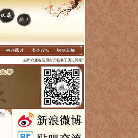
热烈欢迎各位朋友光临老子历史博物馆参观指导
！地址在河南省鹿邑县老子文化园
>