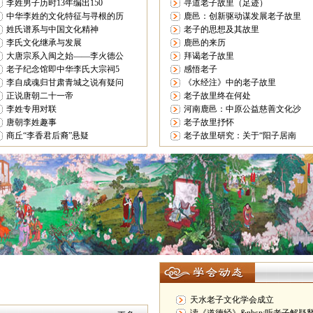
李姓男子历时13年编出150
寻道老子故里（足迹）
中华李姓的文化特征与寻根的历
鹿邑：创新驱动谋发展老子故里
姓氏谱系与中国文化精神
老子的思想及其故里
李氏文化继承与发展
鹿邑的来历
大唐宗系入闽之始——李火德公
拜谒老子故里
老子纪念馆即中华李氏大宗祠5
感悟老子
李自成魂归甘肃青城之说有疑问
《水经注》中的老子故里
正说唐朝二十一帝
老子故里终在何处
李姓专用对联
河南鹿邑：中原公益慈善文化沙
唐朝李姓趣事
老子故里抒怀
商丘“李香君后裔”悬疑
老子故里研究：关于“阳子居南
天水老子文化学会成立