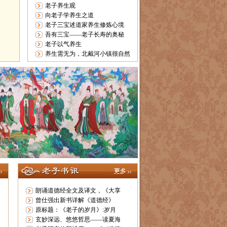
老子养生观
向老子学养生之道
老子三宝述道家养生修炼心境
吾有三宝——老子长寿的奥秘
老子以气养生
养生需无为，北戴河小镇很自然
朗诵道德经全文及译文，《大享
曾仕强出新书详解《道德经》
原标题：《老子的岁月》:岁月
玄妙深远、悠悠哲思——读夏海