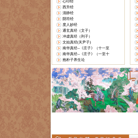
心印经
西升经
清静经
阴符经
度人妙经
通玄真经（文子）
冲虚真经（列子）
文始真经(关尹子)
南华真经--《庄子》（十一至
南华真经--《庄子》（一至十
抱朴子养生论