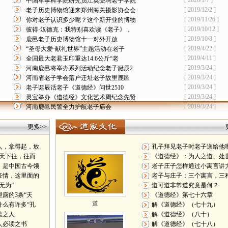
[ 2020/1/7 ]
中国军事科学院研究员江英受聘老子学院
[ 2019/12/2 ]
老子历史博物馆迎来郑州海关摄影协会会
[ 2019/11/26 ]
你对老子认识多少呢？这个新开业的博物
[ 2019/10/12 ]
彼得·汉德克：我特别喜欢读《老子》，
[ 2019/10/8 ]
鹿邑老子历史博物馆十一对外开放
[ 2019/4/22 ]
“圣母大爱·献礼世界”主题活动在老子
[ 2019/4/11 ]
全国最大老君玉印重达14.6公斤“老
[ 2019/3/24 ]
河南鹿邑将举办系列活动纪念老子诞辰2
[ 2019/3/24 ]
河南省老子学会落户迁址老子故里鹿邑
[ 2019/3/24 ]
老子诞辰话老子《道德经》问世2510
[ 2019/3/24 ]
灵宝举办《道德经》文化艺术周纪念先贤
[ 2019/3/24 ]
河南鹿邑民警全力护航老子庙会
更多>>
人，拿得起，放
孔子拜见老子时老子送给他
，天下往，往而
《道德经》：为人之道、处
，是中国古今领
老子庄子怎样通过小寓言讲
疫情，这里面的
老子与庄子：三个寓言，三
无为”
道可道非常道究竟是何？
露的3条“天
《道德经》第七十六章
道
什么有许多“孔
解《道德经》（七十九）
德之人
解《道德经》（八十）
人必读之书
解《道德经》（七十八）