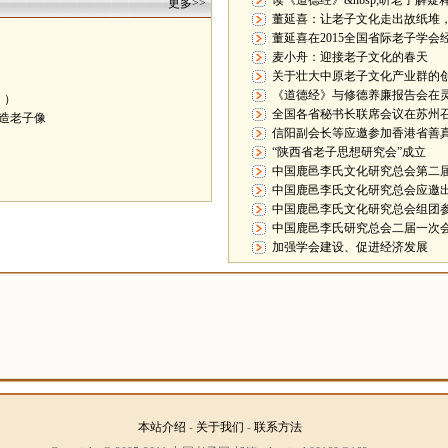
读《道德经》&nbsp;听老子解疑
更多>>
董延喜：让老子文化走出故纸堆
董延喜在2015全国省际老子学
麦小舟：迎接老子文化的春天
关于壮大中原老子文化产业群的
《道德经》与修德养廉报告会在
》）
全国各省秘书长联席会议在苏州
钺造老子像
信阳副会长等应邀参加香港省善
“陕西省老子思想研究会”成立
中国鹿邑李氏文化研究总会第二
中国鹿邑李氏文化研究总会应邀出
中国鹿邑李氏文化研究总会组团
中国鹿邑李氏研究总会二届一次
加强学会建设、促进经济发展
本站介绍
-
关于我们
-
联系方法