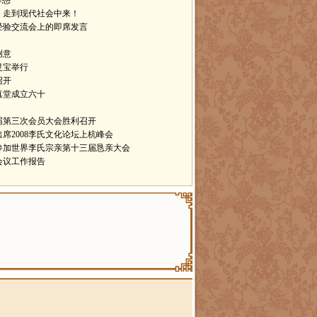
释惑
，走到现代社会中来！
会经验交流会上的即席发言
创意
灵宝举行
召开
真堂成立六十
届第三次会员大会胜利召开
席2008李氏文化论坛上杭峰会
参加世界李氏宗亲第十三届恳亲大会
会议工作报告