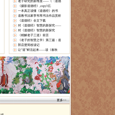
老子研究的新维度——《〈道德
《摄影道德经》,copy1亿
一本真正读懂《道德经》的书
道教书法家李韦苇书法作品赏析
《道德经》全文下载
对《道德经》智慧的新探究——
对《道德经》智慧的新探究
《精解老子三道》前言
《老子的智慧之学》第三篇：道
郭店楚简校读记
让“道”鲜活起来——读《春秋
更多>>