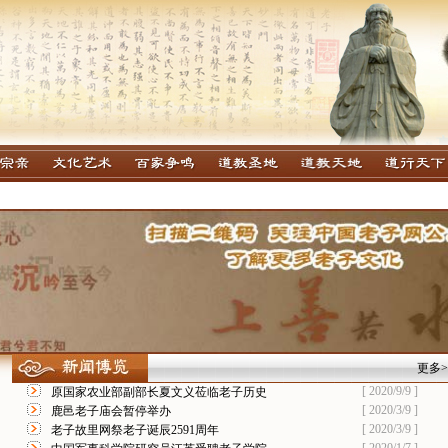
更多>
[ 2020/9/9 ]
原国家农业部副部长夏文义莅临老子历史
[ 2020/3/9 ]
鹿邑老子庙会暂停举办
[ 2020/3/9 ]
老子故里网祭老子诞辰2591周年